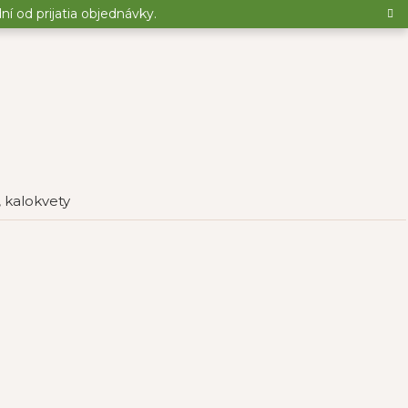
 od prijatia objednávky.
 kalokvety