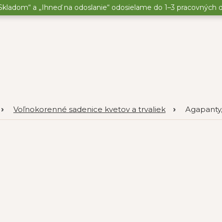
kladom“ a „Ihneď na odoslanie“ odosielame do 1–3 pracovných dní
Voľnokorenné sadenice kvetov a trvaliek
Agapanty,