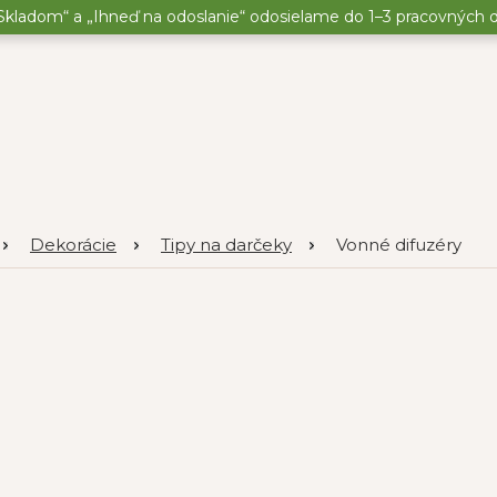
kladom“ a „Ihneď na odoslanie“ odosielame do 1–3 pracovných dní
Dekorácie
Tipy na darčeky
Vonné difuzéry