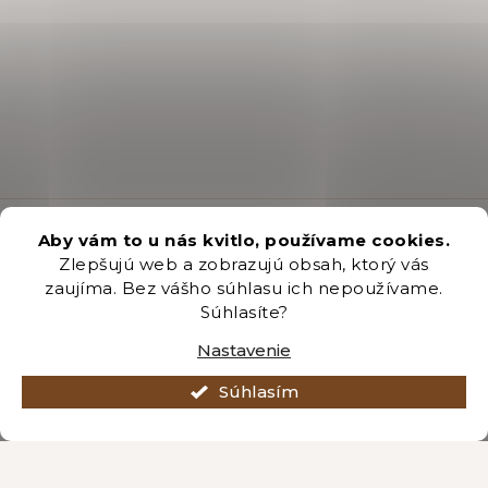
Z
Sortiment
á
Aby vám to u nás kvitlo, používame cookies.
p
Zlepšujú web a zobrazujú obsah, ktorý vás
Sadenice jahôd
ä
zaujíma. Bez vášho súhlasu ich nepoužívame.
t
Cibuľoviny a hľúzy
Súhlasíte?
i
Ruže
Nastavenie
e
Drobné ovocie
Súhlasím
Záhradnícke potreby
Pestovanie na balkóne
Farmárske potraviny