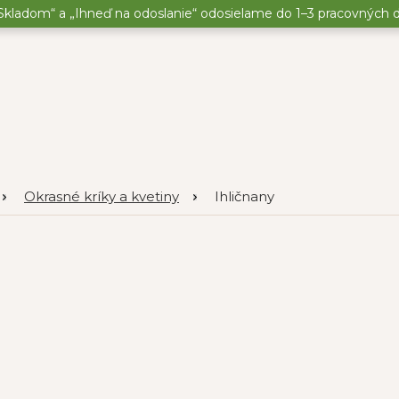
kladom“ a „Ihneď na odoslanie“ odosielame do 1–3 pracovných dní
Okrasné kríky a kvetiny
Ihličnany