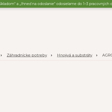
kladom“ a „Ihneď na odoslanie“ odosielame do 1–3 pracovných dní
Záhradnícke potreby
Hnojivá a substráty
AGRO