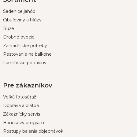
á
p
Sadenice jahôd
ä
t
Cibuľoviny a hľúzy
i
Ruže
e
Drobné ovocie
Záhradnícke potreby
Pestovanie na balkóne
Farmárske potraviny
Pre zákazníkov
Veľká fotosúťaž
Doprava a platba
Zákaznícky servis
Bonusový program
Postupy balenia objednávok