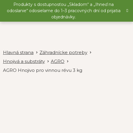
Prejsť
Produkty s dostupnosťou „Skladom“ a „Ihneď na
na
odoslanie“ odosielame do 1–3 pracovných dní od prijatia
obsah
objednávky.
Záhradnícke potreby
Hnojivá a substráty
AGRO
AGRO Hnojivo pro vinnou révu 3 kg