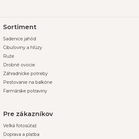
Z
Sortiment
á
p
Sadenice jahôd
ä
t
Cibuľoviny a hľúzy
i
Ruže
e
Drobné ovocie
Záhradnícke potreby
Pestovanie na balkóne
Farmárske potraviny
Pre zákazníkov
Veľká fotosúťaž
Doprava a platba