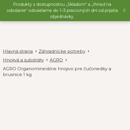
Prejsť
Produkty s dostupnosťou „Skladom“ a „Ihneď na
na
odoslanie“ odosielame do 1–3 pracovných dní od prijatia
obsah
objednávky.
Záhradnícke potreby
Hnojivá a substráty
AGRO
AGRO Organominerálne hnojivo pre čučoriedky a
brusnice 1 kg