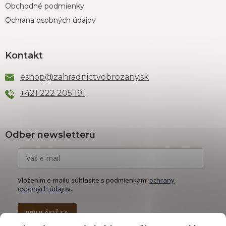
Obchodné podmienky
Ochrana osobných údajov
Kontakt
eshop
@
zahradnictvobrozany.sk
+421 222 205 191
Odber newsletteru
Vložením e-mailu súhlasíte s podmienkami
ochrany
osobných údajov
.
PRIHLÁSIŤ SA