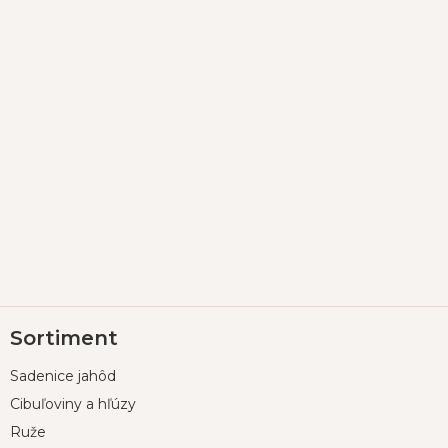
Z
Sortiment
á
p
Sadenice jahôd
ä
t
Cibuľoviny a hľúzy
i
Ruže