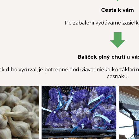
Cesta k vám
Po zabalení vydávame zásielk
Balíček plný chuti u v
 dlho vydržal, je potrebné dodržiavať niekoľko základnýc
cesnaku.