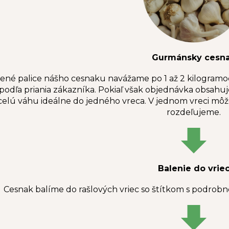
Gurmánsky cesn
ené palice nášho cesnaku navážame po 1 až 2 kilogramoc
odľa priania zákazníka. Pokiaľ však objednávka obsahuj
elú váhu ideálne do jedného vreca. V jednom vreci môž
rozdeľujeme.
Balenie do vrie
Cesnak balíme do rašlových vriec so štítkom s podrobn