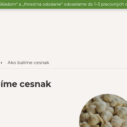
kladom“ a „Ihneď na odoslanie“ odosielame do 1–3 pracovných dní
Ako balíme cesnak
líme cesnak