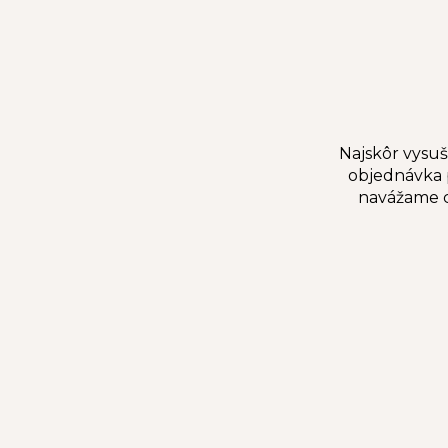
e
l
Najskôr vysuš
objednávka p
navážame c