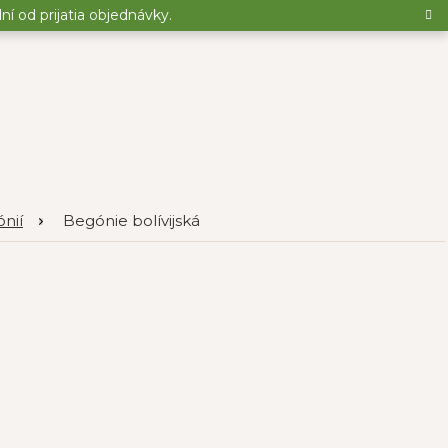
 od prijatia objednávky.
nií
Begónie bolívijská