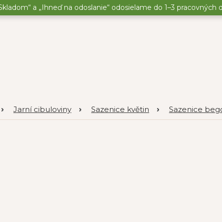
kladom“ a „Ihneď na odoslanie“ odosielame do 1–3 pracovných dní
Jarní cibuloviny
Sazenice květin
Sazenice begó