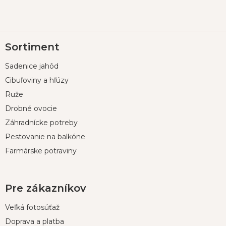
Z
Sortiment
á
p
Sadenice jahôd
ä
t
Cibuľoviny a hľúzy
i
Ruže
e
Drobné ovocie
Záhradnícke potreby
Pestovanie na balkóne
Farmárske potraviny
Pre zákazníkov
Veľká fotosúťaž
Doprava a platba