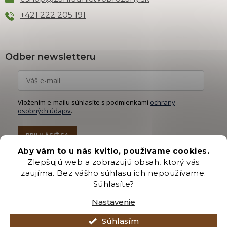
+421 222 205 191
Odber newsletteru
Vložením e-mailu súhlasíte s podmienkami
ochrany
osobných údajov
.
PRIHLÁSIŤ SA
Aby vám to u nás kvitlo, používame cookies.
Zlepšujú web a zobrazujú obsah, ktorý vás
zaujíma. Bez vášho súhlasu ich nepoužívame.
Súhlasíte?
Vytvoril Shoptet Premium
Nastavenie
Copyright 2026
Záhradníctvo Brozany
. Všetky práva vyhradené.
Súhlasím