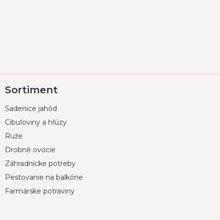
Z
Sortiment
á
p
Sadenice jahôd
ä
t
Cibuľoviny a hľúzy
i
Ruže
e
Drobné ovocie
Záhradnícke potreby
Pestovanie na balkóne
Farmárske potraviny