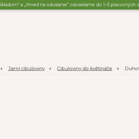
kladom“ a „Ihneď na odoslanie“ odosielame do 1–3 pracovných dní
Jarní cibuloviny
Cibuloviny do květináče
Duhov