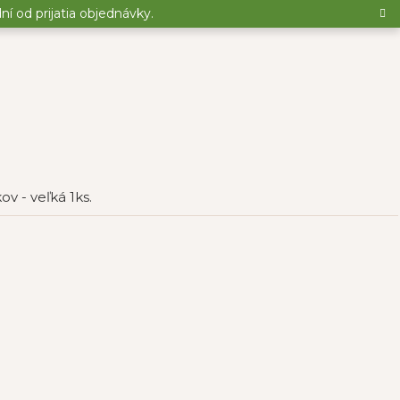
 od prijatia objednávky.
v - veľká 1ks.