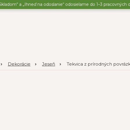
kladom“ a „Ihneď na odoslanie“ odosielame do 1–3 pracovných dní
Dekorácie
Jeseň
Tekvica z prírodných povrázko