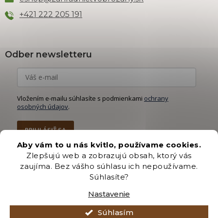
+421 222 205 191
Odber newsletteru
Vložením e-mailu súhlasíte s podmienkami
ochrany
osobných údajov
.
PRIHLÁSIŤ SA
Aby vám to u nás kvitlo, používame cookies.
Zlepšujú web a zobrazujú obsah, ktorý vás
zaujíma. Bez vášho súhlasu ich nepoužívame.
Súhlasíte?
Vytvoril Shoptet Premium
Nastavenie
Copyright 2026
Záhradníctvo Brozany
. Všetky práva vyhradené.
Súhlasím