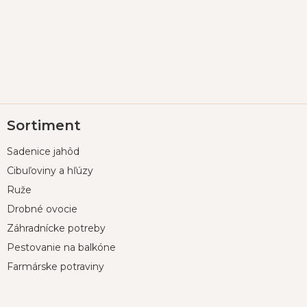
Z
Sortiment
á
p
Sadenice jahôd
ä
t
Cibuľoviny a hľúzy
i
Ruže
e
Drobné ovocie
Záhradnícke potreby
Pestovanie na balkóne
Farmárske potraviny