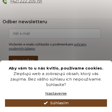
+421 222 205 191
Odber newsletteru
Vložením e-mailu súhlasíte s podmienkami
ochrany
osobných údajov
.
PRIHLÁSIŤ SA
Aby vám to u nás kvitlo, používame cookies.
Zlepšujú web a zobrazujú obsah, ktorý vás
zaujíma. Bez vášho súhlasu ich nepoužívame.
Súhlasíte?
Vytvoril Shoptet Premium
Nastavenie
Copyright 2026
Záhradníctvo Brozany
. Všetky práva vyhradené.
Súhlasím
Upraviť nastavenie cookies