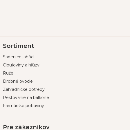
Z
Sortiment
á
p
Sadenice jahôd
ä
t
Cibuľoviny a hľúzy
i
Ruže
e
Drobné ovocie
Záhradnícke potreby
Pestovanie na balkóne
Farmárske potraviny
Pre zákazníkov