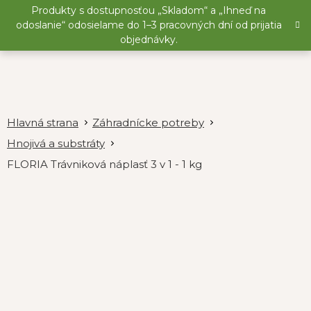
Prejsť
Produkty s dostupnosťou „Skladom“ a „Ihneď na
na
odoslanie“ odosielame do 1–3 pracovných dní od prijatia
obsah
objednávky.
Záhradnícke potreby
Hnojivá a substráty
FLORIA Trávniková náplasť 3 v 1 - 1 kg