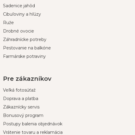
p
Sadenice jahôd
ä
t
Cibuľoviny a hľúzy
i
Ruže
e
Drobné ovocie
Záhradnícke potreby
Pestovanie na balkóne
Farmárske potraviny
Pre zákazníkov
Veľká fotosúťaž
Doprava a platba
Zákaznícky servis
Bonusový program
Postupy balenia objednávok
Vrátenie tovaru a reklamácia