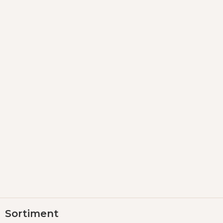
Z
Sortiment
á