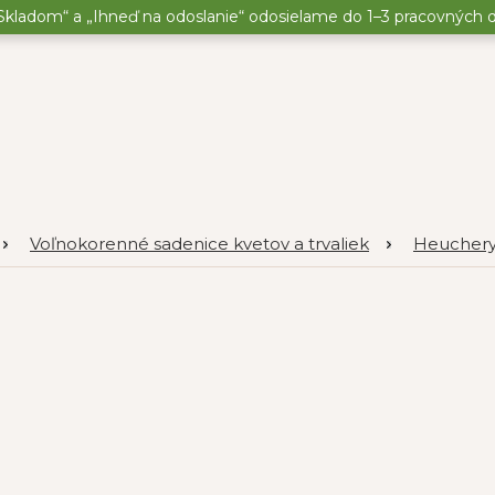
kladom“ a „Ihneď na odoslanie“ odosielame do 1–3 pracovných dní
Voľnokorenné sadenice kvetov a trvaliek
Heucher