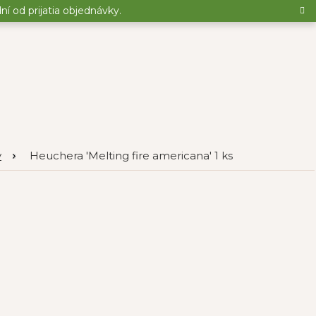
 od prijatia objednávky.
y
Heuchera 'Melting fire americana' 1 ks