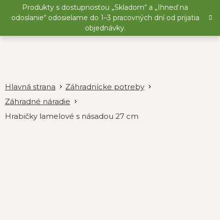
Prejsť
Produkty s dostupnosťou „Skladom“ a „Ihneď na
na
odoslanie“ odosielame do 1–3 pracovných dní od prijatia
obsah
objednávky.
Záhradnícke potreby
Záhradné náradie
Hrabičky lamelové s násadou 27 cm