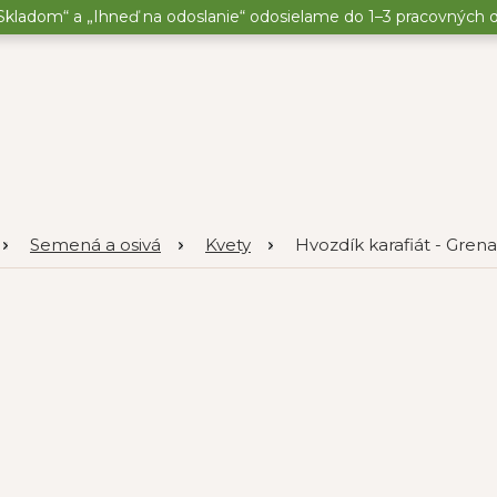
kladom“ a „Ihneď na odoslanie“ odosielame do 1–3 pracovných dní
Semená a osivá
Kvety
Hvozdík karafiát - Grena