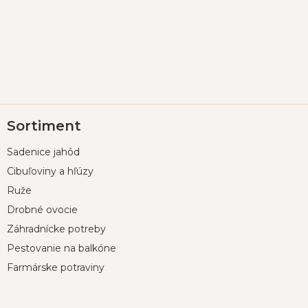
Z
Sortiment
á
p
Sadenice jahôd
ä
t
Cibuľoviny a hľúzy
i
Ruže
e
Drobné ovocie
Záhradnícke potreby
Pestovanie na balkóne
Farmárske potraviny