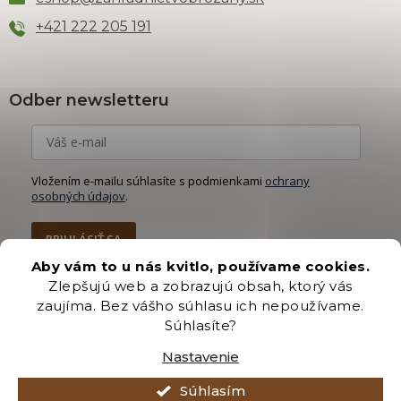
+421 222 205 191
Odber newsletteru
Vložením e-mailu súhlasíte s podmienkami
ochrany
osobných údajov
.
PRIHLÁSIŤ SA
Aby vám to u nás kvitlo, používame cookies.
Zlepšujú web a zobrazujú obsah, ktorý vás
zaujíma. Bez vášho súhlasu ich nepoužívame.
Súhlasíte?
Vytvoril Shoptet Premium
Nastavenie
Copyright 2026
Záhradníctvo Brozany
. Všetky práva vyhradené.
Súhlasím