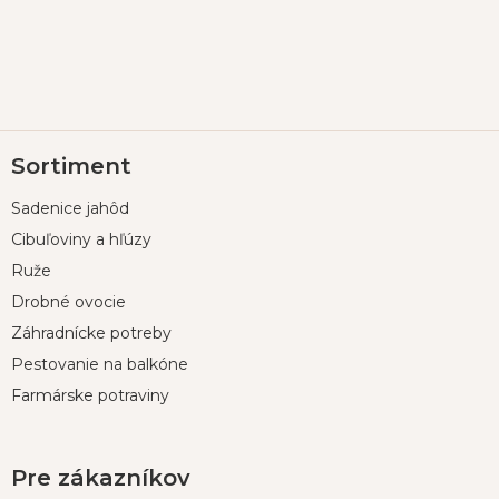
Z
Sortiment
á
p
Sadenice jahôd
ä
t
Cibuľoviny a hľúzy
i
Ruže
e
Drobné ovocie
Záhradnícke potreby
Pestovanie na balkóne
Farmárske potraviny
Pre zákazníkov