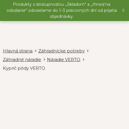
Prejsť
Produkty s dostupnosťou „Skladom“ a „Ihneď na
na
odoslanie“ odosielame do 1–3 pracovných dní od prijatia
obsah
objednávky.
Záhradnícke potreby
Záhradné náradie
Náradie VERTO
Kyprič pôdy VERTO