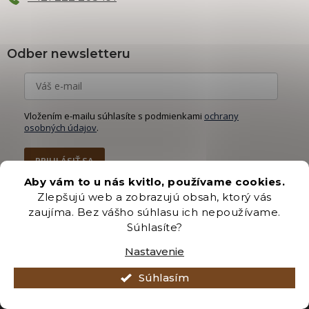
Odber newsletteru
Vložením e-mailu súhlasíte s podmienkami
ochrany
osobných údajov
.
PRIHLÁSIŤ SA
Aby vám to u nás kvitlo, používame cookies.
Zlepšujú web a zobrazujú obsah, ktorý vás
zaujíma. Bez vášho súhlasu ich nepoužívame.
Súhlasíte?
Vytvoril Shoptet Premium
Nastavenie
Copyright 2026
Záhradníctvo Brozany
. Všetky práva vyhradené.
Súhlasím
Upraviť nastavenie cookies