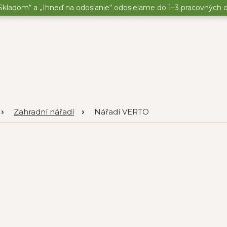
kladom“ a „Ihneď na odoslanie“ odosielame do 1–3 pracovných dní
Zahradní nářadí
Nářadí VERTO