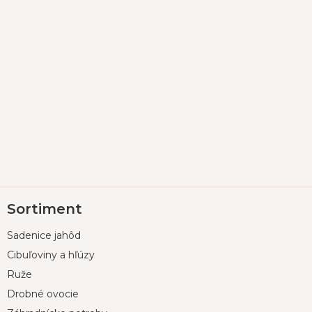
Z
Sortiment
á
p
Sadenice jahôd
ä
t
Cibuľoviny a hľúzy
i
Ruže
e
Drobné ovocie