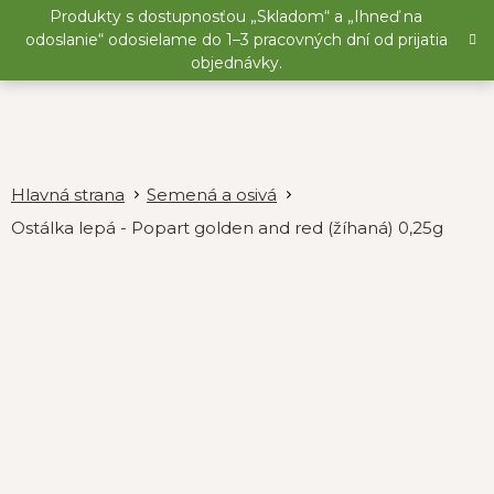
Prejsť
Produkty s dostupnosťou „Skladom“ a „Ihneď na
na
odoslanie“ odosielame do 1–3 pracovných dní od prijatia
obsah
objednávky.
Semená a osivá
Ostálka lepá - Popart golden and red (žíhaná) 0,25g