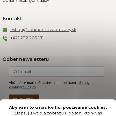
Ochrana osobných údajov
Kontakt
eshop
@
zahradnictvobrozany.sk
+421 222 205 191
Odber newsletteru
Vložením e-mailu súhlasíte s podmienkami
ochrany
osobných údajov
.
PRIHLÁSIŤ SA
Aby vám to u nás kvitlo, používame cookies.
Zlepšujú web a zobrazujú obsah, ktorý vás