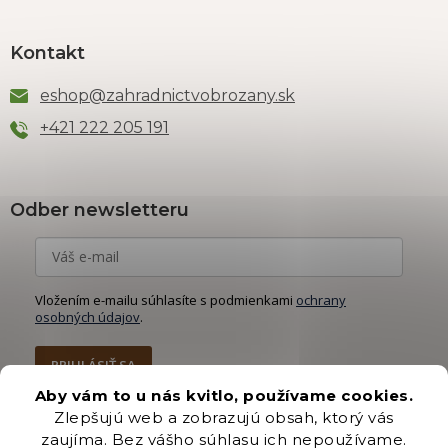
Kontakt
eshop
@
zahradnictvobrozany.sk
+421 222 205 191
Odber newsletteru
Vložením e-mailu súhlasíte s podmienkami
ochrany
osobných údajov
.
PRIHLÁSIŤ SA
Aby vám to u nás kvitlo, používame cookies.
Zlepšujú web a zobrazujú obsah, ktorý vás
zaujíma. Bez vášho súhlasu ich nepoužívame.