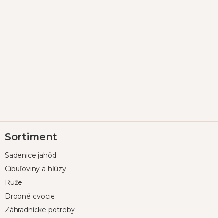
Z
Sortiment
á
p
Sadenice jahôd
ä
t
Cibuľoviny a hľúzy
i
Ruže
e
Drobné ovocie
Záhradnícke potreby