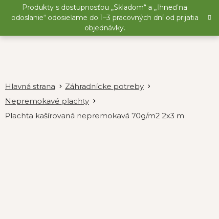
Prejsť
Produkty s dostupnosťou „Skladom“ a „Ihneď na
na
odoslanie“ odosielame do 1–3 pracovných dní od prijatia
obsah
objednávky.
Záhradnícke potreby
Nepremokavé plachty
Plachta kašírovaná nepremokavá 70g/m2 2x3 m