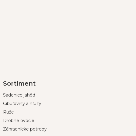
Z
Sortiment
á
p
Sadenice jahôd
ä
t
Cibuľoviny a hľúzy
i
Ruže
e
Drobné ovocie
Záhradnícke potreby