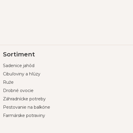
Z
Sortiment
á
p
Sadenice jahôd
ä
t
Cibuľoviny a hľúzy
i
Ruže
e
Drobné ovocie
Záhradnícke potreby
Pestovanie na balkóne
Farmárske potraviny