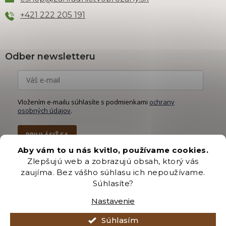
+421 222 205 191
Odber newsletteru
Vložením e-mailu súhlasíte s podmienkami
ochrany
osobných údajov
.
PRIHLÁSIŤ SA
Aby vám to u nás kvitlo, používame cookies.
Zlepšujú web a zobrazujú obsah, ktorý vás
zaujíma. Bez vášho súhlasu ich nepoužívame.
Súhlasíte?
Vytvoril Shoptet Premium
Nastavenie
Copyright 2026
Záhradníctvo Brozany
. Všetky práva vyhradené.
Súhlasím