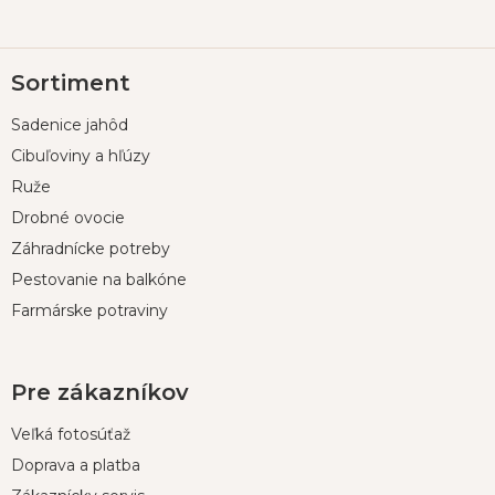
Z
Sortiment
á
p
Sadenice jahôd
ä
t
Cibuľoviny a hľúzy
i
Ruže
e
Drobné ovocie
Záhradnícke potreby
Pestovanie na balkóne
Farmárske potraviny
Pre zákazníkov
Veľká fotosúťaž
Doprava a platba