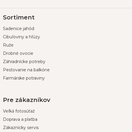
Z
Sortiment
á
p
Sadenice jahôd
ä
t
Cibuľoviny a hľúzy
i
Ruže
e
Drobné ovocie
Záhradnícke potreby
Pestovanie na balkóne
Farmárske potraviny
Pre zákazníkov
Veľká fotosúťaž
Doprava a platba
Zákaznícky servis