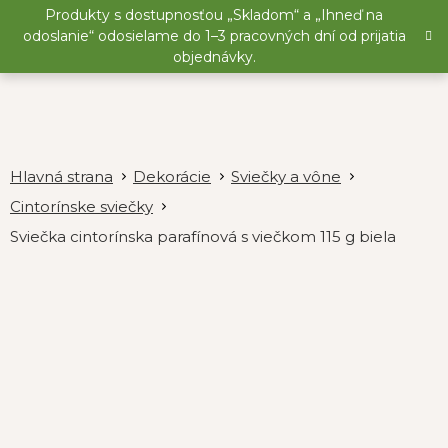
Prejsť
Produkty s dostupnosťou „Skladom“ a „Ihneď na
na
odoslanie“ odosielame do 1–3 pracovných dní od prijatia
obsah
objednávky.
Dekorácie
Sviečky a vône
Cintorínske sviečky
Sviečka cintorínska parafínová s viečkom 115 g biela