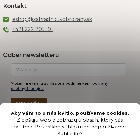
Kontakt
eshop
@
zahradnictvobrozany.sk
+421 222 205 191
Odber newsletteru
Vložením e-mailu súhlasíte s podmienkami
ochrany
osobných údajov
.
PRIHLÁSIŤ SA
Aby vám to u nás kvitlo, používame cookies.
Zlepšujú web a zobrazujú obsah, ktorý vás
zaujíma. Bez vášho súhlasu ich nepoužívame.
Súhlasíte?
Vytvoril Shoptet Premium