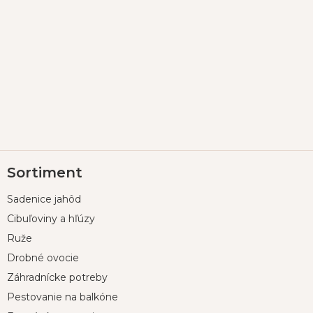
Z
Sortiment
á
p
Sadenice jahôd
ä
t
Cibuľoviny a hľúzy
i
Ruže
e
Drobné ovocie
Záhradnícke potreby
Pestovanie na balkóne