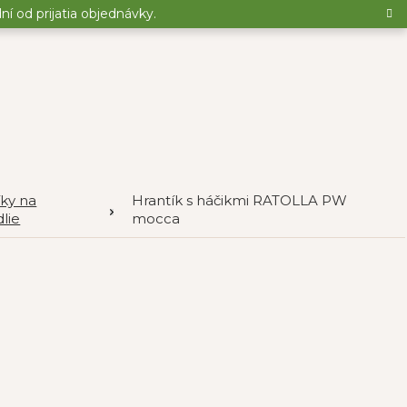
 od prijatia objednávky.
íky na
Hrantík s háčikmi RATOLLA PW
lie
mocca