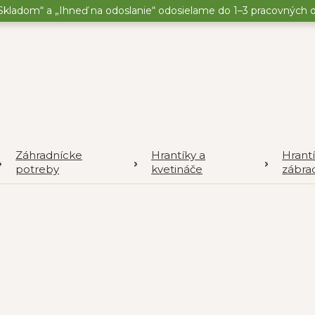
kladom“ a „Ihneď na odoslanie“ odosielame do 1–3 pracovných dní
Záhradnícke
Hrantíky a
Hrant
potreby
kvetináče
zábrad