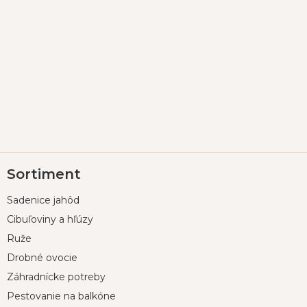
Z
Sortiment
á
p
Sadenice jahôd
ä
t
Cibuľoviny a hľúzy
i
Ruže
e
Drobné ovocie
Záhradnícke potreby
Pestovanie na balkóne