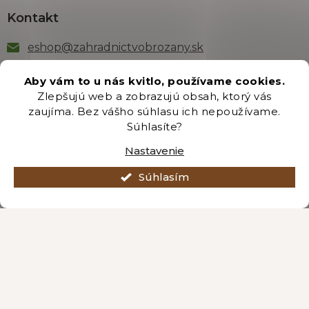
Kontakt
eshop
@
zahradnictvobrozany.sk
+421 222 205 191
Aby vám to u nás kvitlo, používame cookies.
Zlepšujú web a zobrazujú obsah, ktorý vás
zaujíma. Bez vášho súhlasu ich nepoužívame.
Odber newsletteru
Súhlasíte?
Nastavenie
Súhlasím
Vložením e-mailu súhlasíte s podmienkami
ochrany
osobných údajov
.
PRIHLÁSIŤ SA
Vytvoril Shoptet Premium