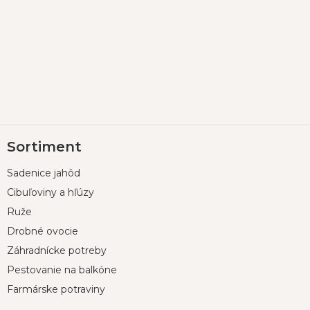
Z
Sortiment
á
p
Sadenice jahôd
ä
t
Cibuľoviny a hľúzy
i
Ruže
e
Drobné ovocie
Záhradnícke potreby
Pestovanie na balkóne
Farmárske potraviny