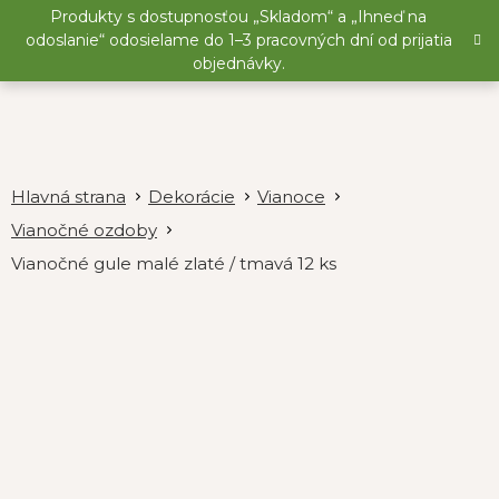
Prejsť
Produkty s dostupnosťou „Skladom“ a „Ihneď na
na
odoslanie“ odosielame do 1–3 pracovných dní od prijatia
obsah
objednávky.
Dekorácie
Vianoce
Vianočné ozdoby
Vianočné gule malé zlaté / tmavá 12 ks