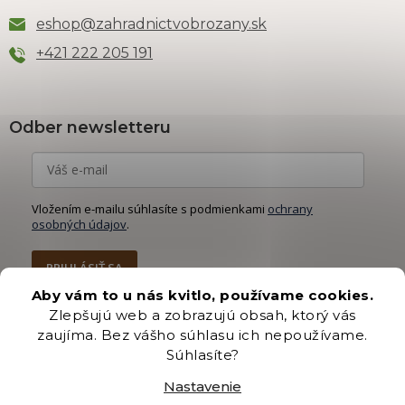
eshop
@
zahradnictvobrozany.sk
+421 222 205 191
Odber newsletteru
Vložením e-mailu súhlasíte s podmienkami
ochrany
osobných údajov
.
PRIHLÁSIŤ SA
Aby vám to u nás kvitlo, používame cookies.
Zlepšujú web a zobrazujú obsah, ktorý vás
zaujíma. Bez vášho súhlasu ich nepoužívame.
Súhlasíte?
Vytvoril Shoptet Premium
Nastavenie