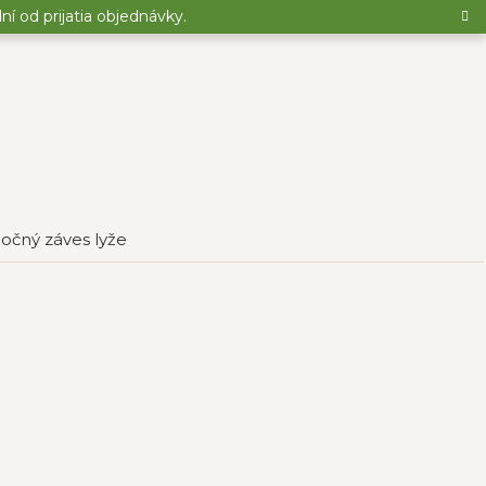
 od prijatia objednávky.
nočný záves lyže