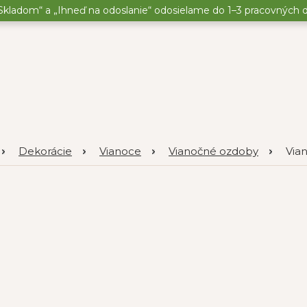
kladom“ a „Ihneď na odoslanie“ odosielame do 1–3 pracovných dní
Dekorácie
Vianoce
Vianočné ozdoby
Via