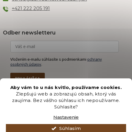
+421 222 205 191
Odber newsletteru
Vložením e-mailu súhlasíte s podmienkami
ochrany
osobných údajov
.
PRIHLÁSIŤ SA
Aby vám to u nás kvitlo, používame cookies.
Zlepšujú web a zobrazujú obsah, ktorý vás
zaujíma. Bez vášho súhlasu ich nepoužívame.
Súhlasíte?
Vytvoril Shoptet Premium
Nastavenie
Copyright 2026
Záhradníctvo Brozany
. Všetky práva vyhradené.
Súhlasím
Upraviť nastavenie cookies