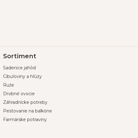
Z
Sortiment
á
p
Sadenice jahôd
ä
t
Cibuľoviny a hľúzy
i
Ruže
e
Drobné ovocie
Záhradnícke potreby
Pestovanie na balkóne
Farmárske potraviny