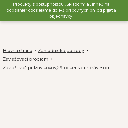
Prejsť
Produkty s dostupnosťou „Skladom“ a „Ihneď na
na
odoslanie“ odosielame do 1–3 pracovných dní od prijatia
obsah
objednávky.
Záhradnícke potreby
Zavlažovací program
Zavlažovač pulzný kovový Stocker s eurozávesom