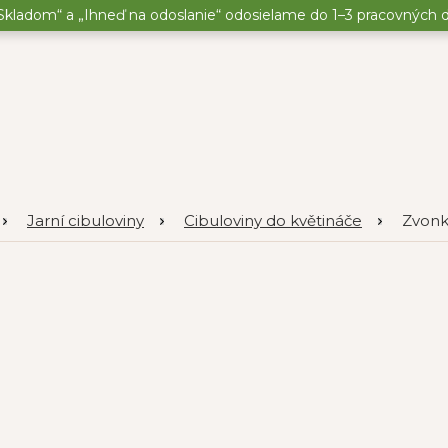
kladom“ a „Ihneď na odoslanie“ odosielame do 1–3 pracovných dní
Jarní cibuloviny
Cibuloviny do květináče
Zvonk