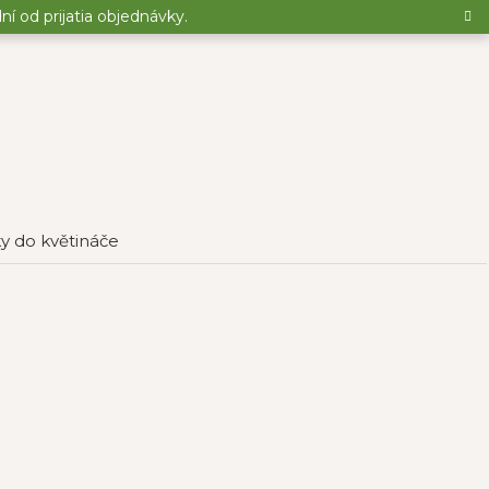
 od prijatia objednávky.
y do květináče