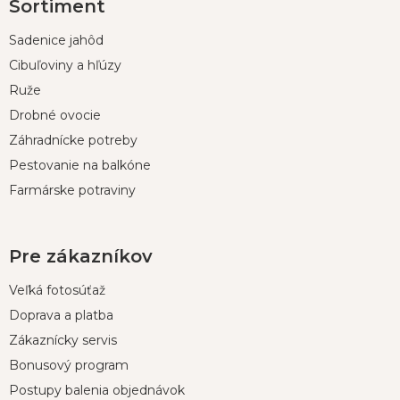
Sortiment
á
p
Sadenice jahôd
ä
t
Cibuľoviny a hľúzy
i
Ruže
e
Drobné ovocie
Záhradnícke potreby
Pestovanie na balkóne
Farmárske potraviny
Pre zákazníkov
Veľká fotosúťaž
Doprava a platba
Zákaznícky servis
Bonusový program
Postupy balenia objednávok