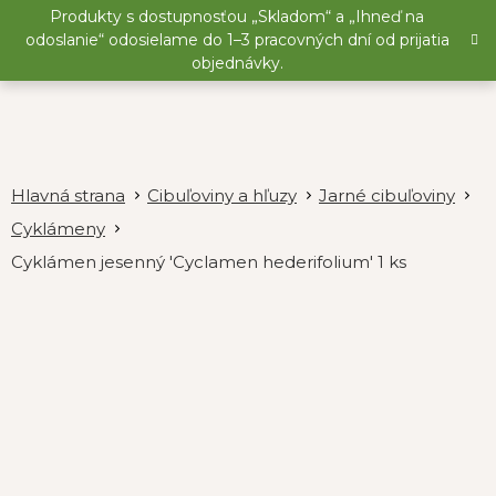
Prejsť
Produkty s dostupnosťou „Skladom“ a „Ihneď na
na
odoslanie“ odosielame do 1–3 pracovných dní od prijatia
obsah
objednávky.
Cibuľoviny a hľuzy
Jarné cibuľoviny
Cyklámeny
Cyklámen jesenný 'Cyclamen hederifolium' 1 ks