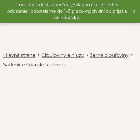
Prejsť
Produkty s dostupnosťou „Skladom“ a „Ihneď na
na
odoslanie“ odosielame do 1–3 pracovných dní od prijatia
obsah
objednávky.
Cibuľoviny a hľuzy
Jarné cibuľoviny
Sadenice špargle a chrenu