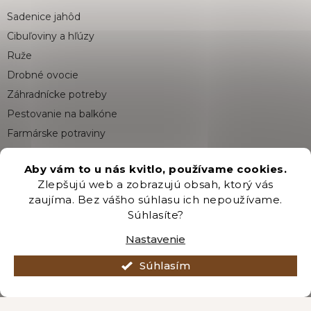
p
Sadenice jahôd
ä
t
Cibuľoviny a hľúzy
i
Ruže
e
Drobné ovocie
Záhradnícke potreby
Pestovanie na balkóne
Farmárske potraviny
Aby vám to u nás kvitlo, používame cookies.
Pre zákazníkov
Zlepšujú web a zobrazujú obsah, ktorý vás
zaujíma. Bez vášho súhlasu ich nepoužívame.
Veľká fotosúťaž
Súhlasíte?
Doprava a platba
Nastavenie
Zákaznícky servis
Súhlasím
Bonusový program
Postupy balenia objednávok
Vrátenie tovaru a reklamácia