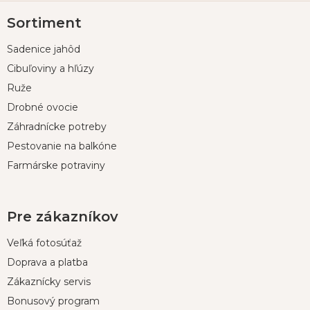
Z
Sortiment
á
p
Sadenice jahôd
ä
t
Cibuľoviny a hľúzy
i
Ruže
e
Drobné ovocie
Záhradnícke potreby
Pestovanie na balkóne
Farmárske potraviny
Pre zákazníkov
Veľká fotosúťaž
Doprava a platba
Zákaznícky servis
Bonusový program