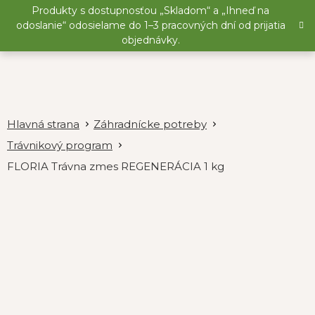
Prejsť
Produkty s dostupnosťou „Skladom“ a „Ihneď na
na
odoslanie“ odosielame do 1–3 pracovných dní od prijatia
obsah
objednávky.
Záhradnícke potreby
Trávnikový program
FLORIA Trávna zmes REGENERÁCIA 1 kg