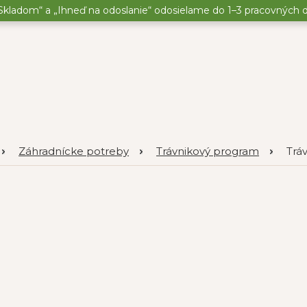
kladom“ a „Ihneď na odoslanie“ odosielame do 1–3 pracovných dní
Záhradnícke potreby
Trávnikový program
Trá