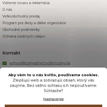
Vrátenie tovaru a reklamácia
O nás
Veľkoobchodný predaj
Program pre školy a ďalšie organizácie
Obchodné podmienky
Ochrana osobných údajov
Kontakt
eshop
@
zahradnictvobrozany.sk
+421 222 205 191
Aby vám to u nás kvitlo, používame cookies.
Zlepšujú web a zobrazujú obsah, ktorý vás
zaujíma. Bez vášho súhlasu ich nepoužívame.
Odber newsletteru
Súhlasíte?
Nastavenie