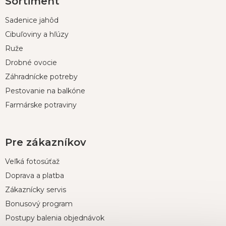
Sortiment
á
p
Sadenice jahôd
ä
t
Cibuľoviny a hľúzy
i
Ruže
e
Drobné ovocie
Záhradnícke potreby
Pestovanie na balkóne
Farmárske potraviny
Pre zákazníkov
Veľká fotosúťaž
Doprava a platba
Zákaznícky servis
Bonusový program
Postupy balenia objednávok