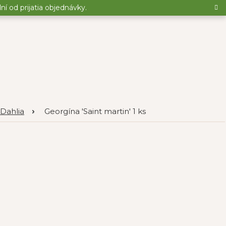
 od prijatia objednávky.
 Dahlia
Georgína 'Saint martin' 1 ks