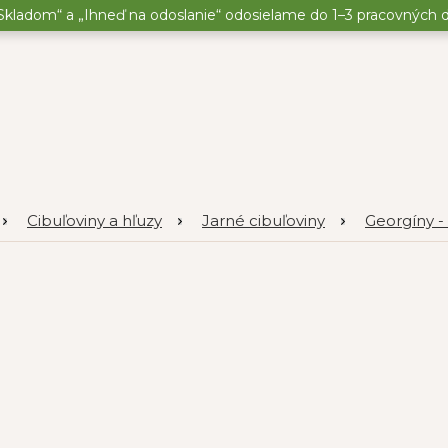
kladom“ a „Ihneď na odoslanie“ odosielame do 1–3 pracovných dní
Cibuľoviny a hľuzy
Jarné cibuľoviny
Georgíny -