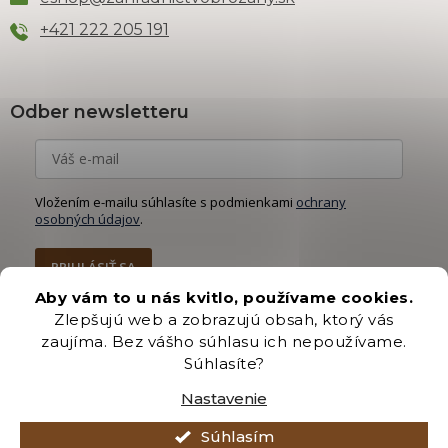
+421 222 205 191
Odber newsletteru
Vložením e-mailu súhlasíte s podmienkami
ochrany
osobných údajov
.
PRIHLÁSIŤ SA
Aby vám to u nás kvitlo, používame cookies.
Zlepšujú web a zobrazujú obsah, ktorý vás
zaujíma. Bez vášho súhlasu ich nepoužívame.
Súhlasíte?
Vytvoril Shoptet Premium
Nastavenie
Copyright 2026
Záhradníctvo Brozany
. Všetky práva vyhradené.
Súhlasím