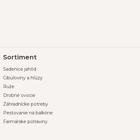
Z
Sortiment
á
p
Sadenice jahôd
ä
t
Cibuľoviny a hľúzy
i
Ruže
e
Drobné ovocie
Záhradnícke potreby
Pestovanie na balkóne
Farmárske potraviny