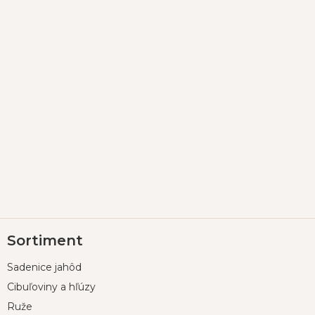
Z
Sortiment
á
p
Sadenice jahôd
ä
t
Cibuľoviny a hľúzy
i
Ruže