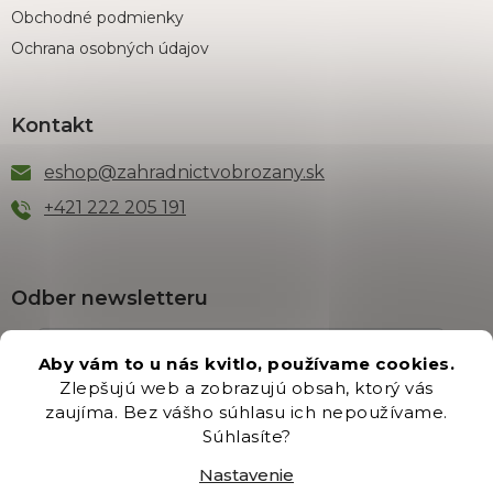
Obchodné podmienky
Ochrana osobných údajov
Kontakt
eshop
@
zahradnictvobrozany.sk
+421 222 205 191
Odber newsletteru
Aby vám to u nás kvitlo, používame cookies.
Zlepšujú web a zobrazujú obsah, ktorý vás
Vložením e-mailu súhlasíte s podmienkami
ochrany
zaujíma. Bez vášho súhlasu ich nepoužívame.
osobných údajov
.
Súhlasíte?
PRIHLÁSIŤ SA
Nastavenie