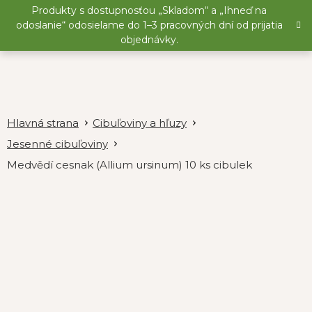
Prejsť
Produkty s dostupnosťou „Skladom“ a „Ihneď na
na
odoslanie“ odosielame do 1–3 pracovných dní od prijatia
obsah
objednávky.
Cibuľoviny a hľuzy
Jesenné cibuľoviny
Medvědí cesnak (Allium ursinum) 10 ks cibulek