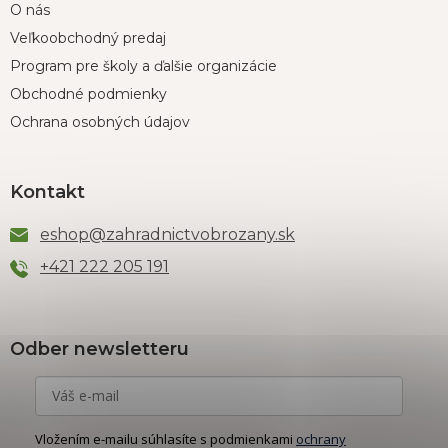
O nás
Veľkoobchodný predaj
Program pre školy a ďalšie organizácie
Obchodné podmienky
Ochrana osobných údajov
Kontakt
eshop
@
zahradnictvobrozany.sk
+421 222 205 191
Odber newsletteru
Vložením e-mailu súhlasíte s podmienkami
ochrany