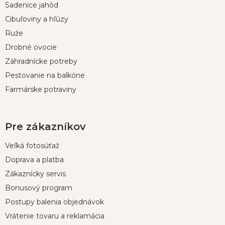
Sadenice jahôd
ä
t
Cibuľoviny a hľúzy
i
Ruže
e
Drobné ovocie
Záhradnícke potreby
Pestovanie na balkóne
Farmárske potraviny
Pre zákazníkov
Veľká fotosúťaž
Doprava a platba
Zákaznícky servis
Bonusový program
Postupy balenia objednávok
Vrátenie tovaru a reklamácia