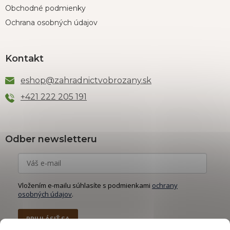
Obchodné podmienky
Ochrana osobných údajov
Kontakt
eshop
@
zahradnictvobrozany.sk
+421 222 205 191
Odber newsletteru
Vložením e-mailu súhlasíte s podmienkami
ochrany
osobných údajov
.
PRIHLÁSIŤ SA