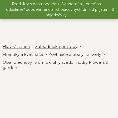
Prejsť
Produkty s dostupnosťou „Skladom“ a „Ihneď na
na
odoslanie“ odosielame do 1–3 pracovných dní od prijatia
obsah
objednávky.
Záhradnícke potreby
Hrantíky a kvetináče
Kvetináče a obaly na kvety
Obal plechový 13 cm okrúhly svetlo modrý Flowers &
garden