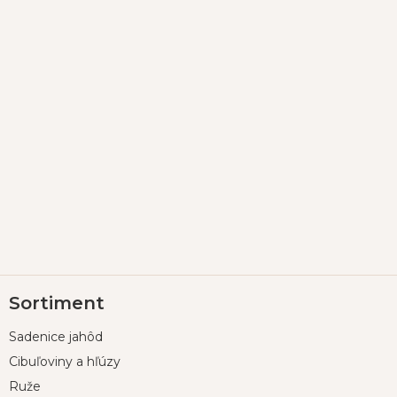
Z
Sortiment
á
p
Sadenice jahôd
ä
t
Cibuľoviny a hľúzy
i
Ruže