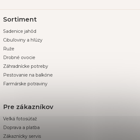
Z
Sortiment
á
p
Sadenice jahôd
ä
t
Cibuľoviny a hľúzy
i
Ruže
e
Drobné ovocie
Záhradnícke potreby
Pestovanie na balkóne
Farmárske potraviny
Pre zákazníkov
Veľká fotosúťaž
Doprava a platba
Zákaznícky servis