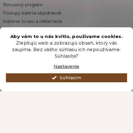
Bonusový program
Postupy balenia objednávok
Vrátenie tovaru a reklamácia
O nás
Aby vám to u nás kvitlo, používame cookies.
Veľkoobchodný predaj
Zlepšujú web a zobrazujú obsah, ktorý vás
Program pre školy a ďalšie organizácie
zaujíma. Bez vášho súhlasu ich nepoužívame.
Obchodné podmienky
Súhlasíte?
Ochrana osobných údajov
Nastavenie
Súhlasím
Kontakt
eshop
@
zahradnictvobrozany.sk
+421 222 205 191
Odber newsletteru