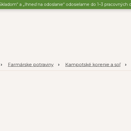
kladom“ a „Ihneď na odoslanie“ odosielame do 1–3 pracovných dní
Farmárske potraviny
Kampotské korenie a soľ