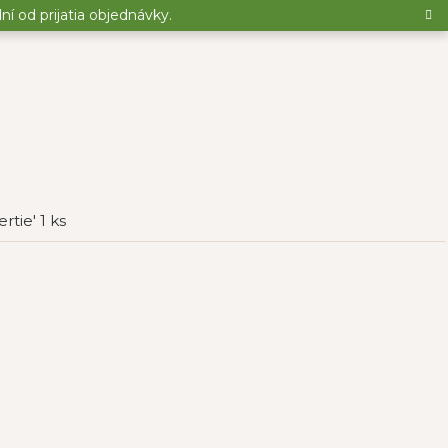
 od prijatia objednávky.
rtie' 1 ks