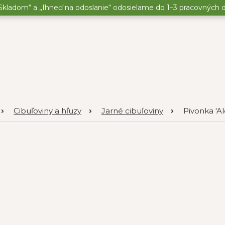
kladom“ a „Ihneď na odoslanie“ odosielame do 1–3 pracovných dní
Cibuľoviny a hľuzy
Jarné cibuľoviny
Pivonka 'Ale