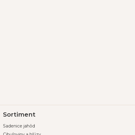
Z
Sortiment
á
p
Sadenice jahôd
ä
t
Cibuľoviny a hľúzy