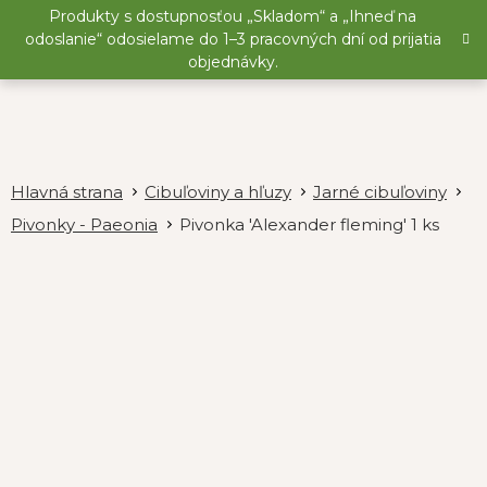
Prejsť
Produkty s dostupnosťou „Skladom“ a „Ihneď na
na
odoslanie“ odosielame do 1–3 pracovných dní od prijatia
obsah
objednávky.
Cibuľoviny a hľuzy
Jarné cibuľoviny
Pivonky - Paeonia
Pivonka 'Alexander fleming' 1 ks