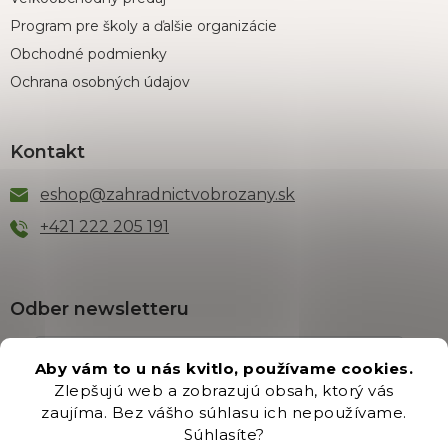
Program pre školy a ďalšie organizácie
Obchodné podmienky
Ochrana osobných údajov
Kontakt
eshop
@
zahradnictvobrozany.sk
+421 222 205 191
Odber newsletteru
Aby vám to u nás kvitlo, používame cookies.
Zlepšujú web a zobrazujú obsah, ktorý vás
Vložením e-mailu súhlasíte s podmienkami
ochrany
zaujíma. Bez vášho súhlasu ich nepoužívame.
osobných údajov
.
Súhlasíte?