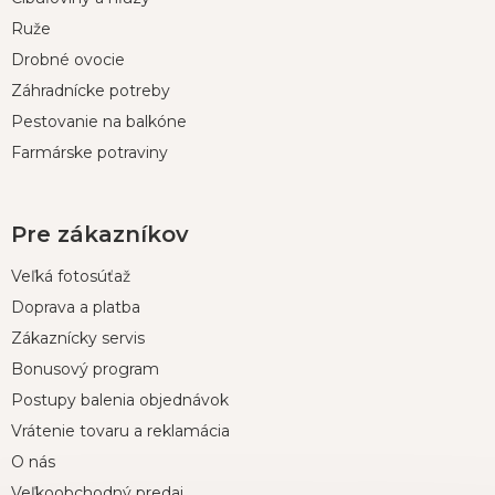
i
Ruže
e
Drobné ovocie
Záhradnícke potreby
Pestovanie na balkóne
Farmárske potraviny
Pre zákazníkov
Veľká fotosúťaž
Doprava a platba
Zákaznícky servis
Bonusový program
Postupy balenia objednávok
Vrátenie tovaru a reklamácia
O nás
Veľkoobchodný predaj